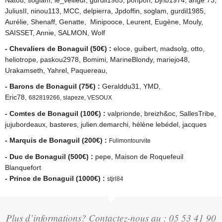
Natou, soglam, le_veilleur, gurdil1985, ponpon, Djnb1974, ange 73,
JuliusII, ninou113, MCC, delpierra, Jpdoffin, soglam, gurdil1985,
Aurélie, Shenaff, Genatte, Minipooce, Leurent, Eugène, Mouly,
SAISSET, Annie, SALMON, Wolf
- Chevaliers de Bonaguil (50€) :
eloce, guibert, madsolg, otto,
heliotrope, paskou2978, Bomimi, MarineBlondy, mariejo48,
Urakamseth, Yahrel, Paquereau,
- Barons de Bonaguil (75€) :
Geralddu31, YMD,
Eric78,
682819266,
slapeze,
VESOUX
- Comtes de Bonaguil (100€) :
valprionde, breizh&oc, SallesTribe,
jujubordeaux, basteres, julien.demarchi, hélène lebédel, jacques
- Marquis de Bonaguil (200€) :
Fulimontourvite
- Duc de Bonaguil (500€) :
pepe, Maison de Roquefeuil
Blanquefort
- Prince de Bonaguil (1000€) :
stjrl84
Plus d’informations? Contactez-nous au : 05 53 41 90