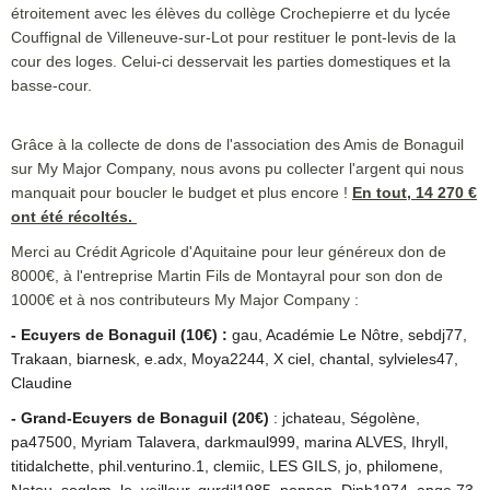
étroitement avec les élèves du collège Crochepierre et du lycée
Couffignal de Villeneuve-sur-Lot pour restituer le pont-levis de la
cour des loges. Celui-ci desservait les parties domestiques et la
basse-cour.
Grâce à la collecte de dons de l'association des Amis de Bonaguil
sur My Major Company, nous avons pu collecter l'argent qui nous
manquait pour boucler le budget et plus encore !
En tout, 14 270 €
ont été récoltés.
Merci au Crédit Agricole d'Aquitaine pour leur généreux don de
8000€, à l'entreprise Martin Fils de Montayral pour son don de
1000€ et à nos contributeurs My Major Company :
- Ecuyers de Bonaguil (10€) :
gau, Académie Le Nôtre, sebdj77,
Trakaan, biarnesk, e.adx, Moya2244, X ciel, chantal, sylvieles47,
Claudine
- Grand-Ecuyers de Bonaguil (20€)
: jchateau, Ségolène,
pa47500, Myriam Talavera, darkmaul999, marina ALVES, Ihryll,
titidalchette, phil.venturino.1, clemiic, LES GILS, jo, philomene,