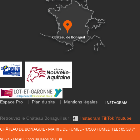
Espace Pro
Plan du site
Mentions légales
INSTAGRAM
Retrouvez le Château Bonaguil sur :
Instagram
TikTok
Youtube
CHÂTEAU DE BONAGUIL - MAIRIE DE FUMEL - 47500 FUMEL TEL : 05 53 71
90 71 - EMAIL :
ACCUEIL@BONAGUIL.FR