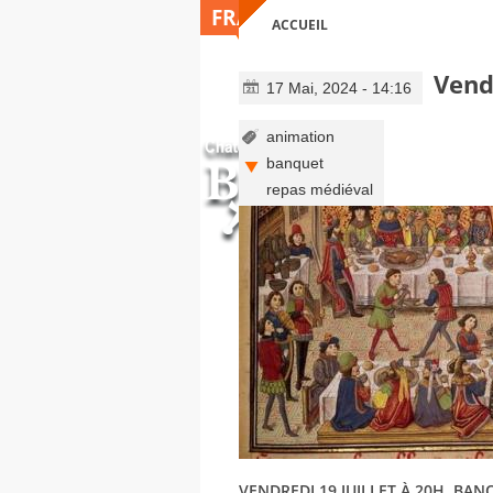
FRANÇAIS
ACCUEIL
VOUS ÊTES ICI
Vend
17 Mai, 2024 - 14:16
animation
banquet
repas médiéval
VENDREDI 19 JUILLET À 20H, BA