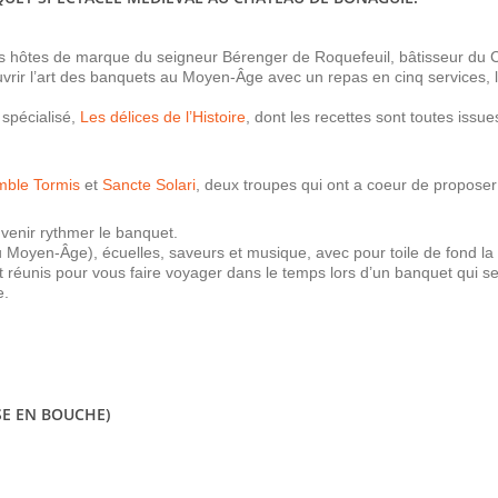
es hôtes de marque du seigneur Bérenger de Roquefeuil, bâtisseur du 
vrir l’art des banquets au Moyen-Âge avec un repas en cinq services, l
 spécialisé,
Les délices de l’Histoire
, dont les recettes sont toutes issue
ble Tormis
et
Sancte Solari
, deux troupes qui ont a coeur de proposer 
venir rythmer le banquet.
du Moyen-Âge), écuelles, saveurs et musique, avec pour toile de fond l
nt réunis pour vous faire voyager dans le temps lors d’un banquet qui se
e.
ISE EN BOUCHE)