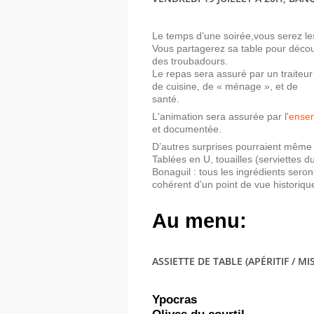
Le temps d’une soirée,vous serez l
Vous partagerez sa table pour décou
des troubadours.
Le repas sera assuré par un traiteur
de cuisine, de « ménage », et de
santé.
L'animation sera assurée par l'
ensem
et documentée.
D’autres surprises pourraient même 
Tablées en U, touailles (serviettes 
Bonaguil : tous les ingrédients sero
cohérent d’un point de vue historiqu
Au menu:
ASSIETTE DE TABLE (APÉRITIF / M
Ypocras