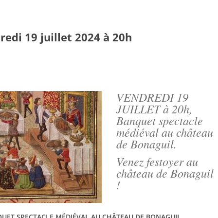
Jump to navigation
ACTUALITÉ
BONABULLES
PRÉSENTAT
redi 19 juillet 2024 à 20h
VENDREDI 19
JUILLET à 20h,
Banquet spectacle
médiéval au château
de Bonaguil.
Venez festoyer au
château de Bonaguil
!
NQUET SPECTACLE MÉDIÉVAL AU CHÂTEAU DE BONAGUIL.