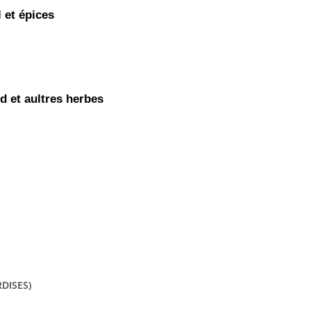
l et épices
d et aultres herbes
DISES)