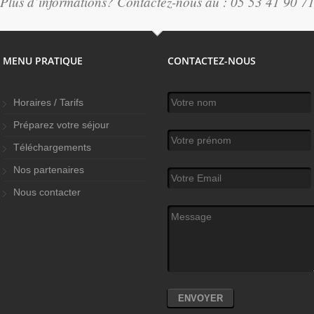
Plus d’informations? Contactez-nous au : 05 53 41 90 7
MENU PRATIQUE
CONTACTEZ-NOUS
Votre nom
*
Horaires / Tarifs
Préparez votre séjour
Votre prénom
Téléchargements
Nos partenaires
Votre Email
*
Nous contacter
Message
*