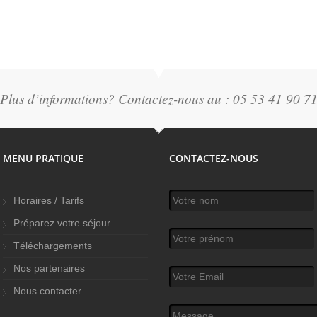
Plus d’informations? Contactez-nous au : 05 53 41 90 7
MENU PRATIQUE
CONTACTEZ-NOUS
Votre nom
*
Horaires / Tarifs
Préparez votre séjour
Votre prénom
Téléchargements
Nos partenaires
Votre Email
*
Nous contacter
Message
*