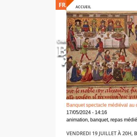
FRANÇAIS
ACCUEIL
VOUS ÊTES ICI
Banquet spectacle médiéval au 
17/05/2024 - 14:16
animation, banquet, repas médié
VENDREDI 19 JUILLET À 20H