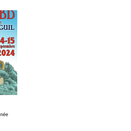
Jump to navigation
ACTUALITÉ
BONABULLES
PRÉSENTAT
inée