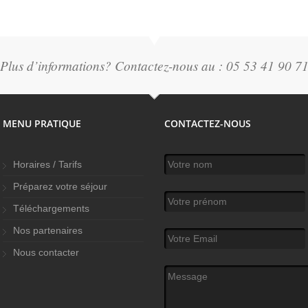
Plus d’informations? Contactez-nous au : 05 53 41 90 7
MENU PRATIQUE
CONTACTEZ-NOUS
Votre nom
*
Horaires / Tarifs
Préparez votre séjour
Votre prénom
Téléchargements
Nos partenaires
Votre Email
*
Nous contacter
Message
*