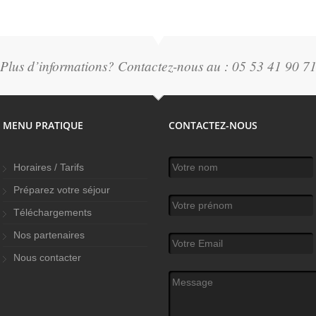
Plus d’informations? Contactez-nous au : 05 53 41 90 7
MENU PRATIQUE
CONTACTEZ-NOUS
Votre nom
*
Horaires / Tarifs
Préparez votre séjour
Votre prénom
Téléchargements
Nos partenaires
Votre Email
*
Nous contacter
Message
*