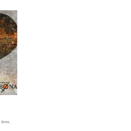
Jump to navigation
ACTUALITÉ
BONABULLES
PRÉSENTAT
n âme,