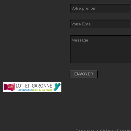
Votre prénom
Votre Email
*
Message
*
Retrouvez le Château Bonagui