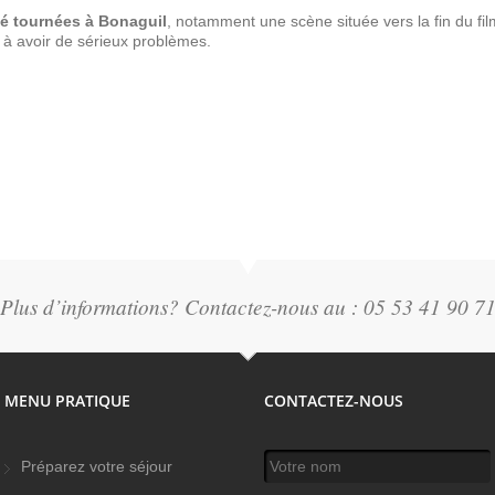
té tournées à Bonaguil
, notamment une scène située vers la fin du fil
à avoir de sérieux problèmes.
Vieux Fusil
Plus d’informations? Contactez-nous au : 05 53 41 90 7
MENU PRATIQUE
CONTACTEZ-NOUS
Votre nom
*
Préparez votre séjour