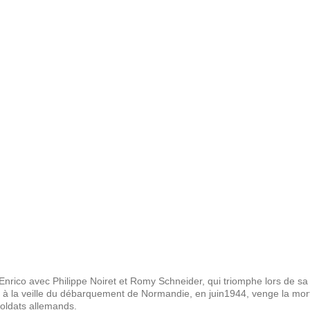
Jump to navigation
ACTUALITÉ
BONABULLES
PRÉSENTAT
 Enrico avec Philippe Noiret et Romy Schneider, qui triomphe lors de sa 
ui, à la veille du débarquement de Normandie, en juin1944, venge la mort
oldats allemands.