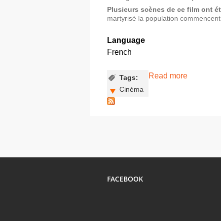
Plusieurs scènes de ce film ont é
martyrisé la population commencent 
Language
French
Read more
about Le 
Tags:
Cinéma
FACEBOOK