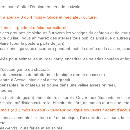
rs pour étoffer l’équipe en période estivale.
n à aout) – 3 ou 4 mois – Guide et médiateur culturel.
– 2 mois – guide et médiateur culturel
 des groupes de visiteurs à travers les vestiges du château et de leu
stoire du lieu. Vous animerez des ateliers tous publics ainsi que d’autres
laire (pour le poste à partir de juin).
ssionnel qui vous encadrera pendant toute la durée de la saison, ainsi 
irée pour animer les murder party, encadrer les balades contées et fer
 l’escape game du château.
des missions de billetterie et boutique (tenue de caisse)
tre d’Accueil Municipal à titre gratuit.
pensables (le château se trouve dans une vallée assez retirée).
 heures
ers (carte de guide), médiateurs culturels. Ouvert aux étudiants en Lic
toire, médiation culturelle, Histoire de l’Art, animation touristique, etc
 2 mois (ou 1 mois en aout) - vendeur boutique souvenirs / agent d'accueil
encaissements billetterie et / ou boutique, l’accueil des visiteurs, le co
etc.
eek-ends, jours fériés et en soirée.