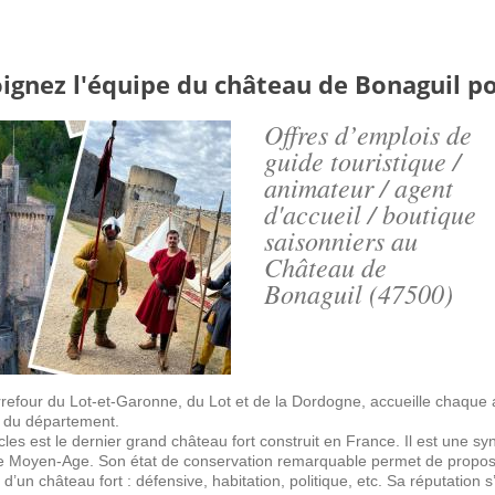
Jump to navigation
ACTUALITÉ
BONABULLES
PRÉSENTAT
ignez l'équipe du château de Bonaguil po
Offres d’emplois de
guide touristique /
animateur / agent
d'accueil / boutique
saisonniers au
Château de
Bonaguil (47500)
rrefour du Lot-et-Garonne, du Lot et de la Dordogne, accueille chaque 
al du département.
cles est le dernier grand château fort construit en France. Il est une s
 le Moyen-Age. Son état de conservation remarquable permet de propose
’un château fort : défensive, habitation, politique, etc. Sa réputation s’