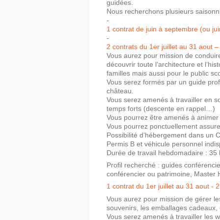
guidées.
Nous recherchons plusieurs saisonnie
-
1 contrat de juin à septembre (ou jui
-
2 contrats du 1er juillet au 31 aout 
Vous aurez pour mission de conduire
découvrir toute l’architecture et l’hi
familles mais aussi pour le public sco
Vous serez formés par un guide profe
château.
Vous serez amenés à travailler en so
temps forts (descente en rappel…)
Vous pourrez être amenés à animer
Vous pourrez ponctuellement assurer 
Possibilité d’hébergement dans un Cen
Permis B et véhicule personnel indis
Durée de travail hebdomadaire : 35
Profil recherché : guides conférenci
conférencier ou patrimoine, Master His
1 contrat du 1er juillet au 31 aout -
Vous aurez pour mission de gérer les 
souvenirs, les emballages cadeaux, 
Vous serez amenés à travailler les w