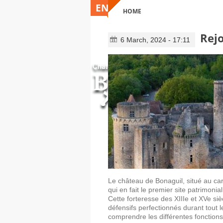
ENGLISH
HOME
YOU ARE HERE
Rejo
6 March, 2024 - 17:11
Le château de Bonaguil, situé au ca
qui en fait le premier site patrimoni
Cette forteresse des XIIIe et XVe siè
défensifs perfectionnés durant tout
comprendre les différentes fonctions d